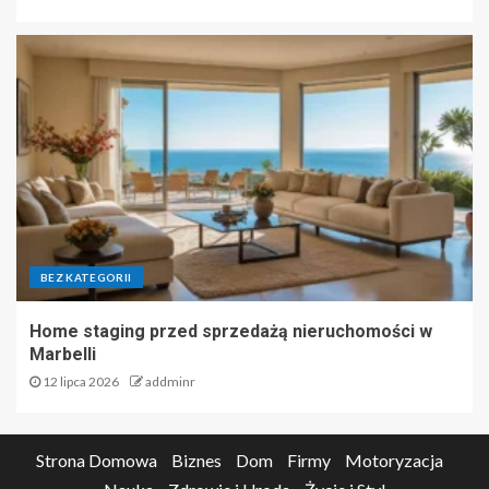
BEZ KATEGORII
Home staging przed sprzedażą nieruchomości w
Marbelli
12 lipca 2026
addminr
Strona Domowa
Biznes
Dom
Firmy
Motoryzacja