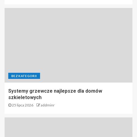
BEZ KATEGORII
Systemy grzewcze najlepsze dla domów
szkieletowych
25 lipca 2026
addminr