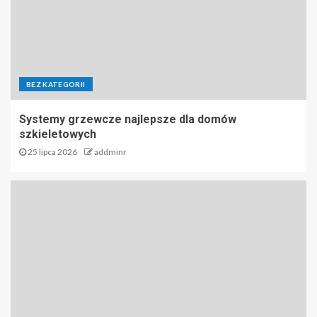
BEZ KATEGORII
Systemy grzewcze najlepsze dla domów
szkieletowych
25 lipca 2026
addminr