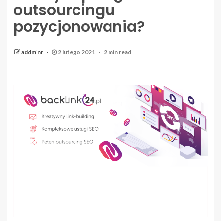
outsourcingu
pozycjonowania?
addminr
2 lutego 2021
2 min read