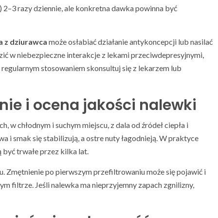
) 2–3 razy dziennie, ale konkretna dawka powinna być
a z dziurawca
może osłabiać działanie antykoncepcji lub nasilać
ić w niebezpieczne interakcje z lekami przeciwdepresyjnymi,
regularnym stosowaniem skonsultuj się z lekarzem lub
ie i ocena jakości nalewki
, w chłodnym i suchym miejscu, z dala od źródeł ciepła i
 i smak się stabilizują, a ostre nuty łagodnieją. W praktyce
yć trwałe przez kilka lat.
u. Zmętnienie po pierwszym przefiltrowaniu może się pojawić i
 filtrze. Jeśli nalewka ma nieprzyjemny zapach zgnilizny,