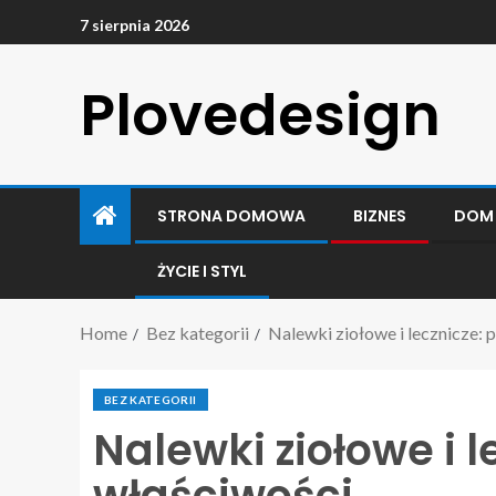
7 sierpnia 2026
Plovedesign
STRONA DOMOWA
BIZNES
DOM
ŻYCIE I STYL
Home
Bez kategorii
Nalewki ziołowe i lecznicze: p
BEZ KATEGORII
Nalewki ziołowe i l
właściwości