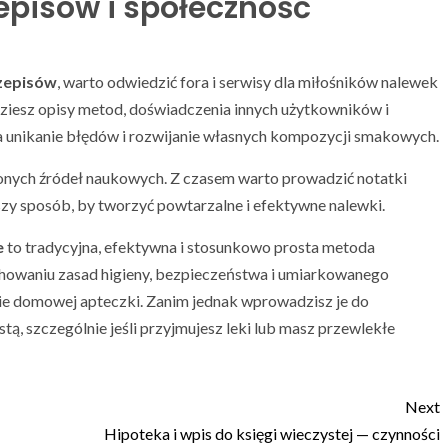
episów i społeczność
zepisów
, warto odwiedzić fora i serwisy dla miłośników nalewek
jdziesz opisy metod, doświadczenia innych użytkowników i
 unikanie błędów i rozwijanie własnych kompozycji smakowych.
wdzonych źródeł naukowych. Z czasem warto prowadzić notatki
epszy sposób, by tworzyć powtarzalne i efektywne nalewki.
e
to tradycyjna, efektywna i stosunkowo prosta metoda
achowaniu zasad higieny, bezpieczeństwa i umiarkowanego
e domowej apteczki. Zanim jednak wprowadzisz je do
stą, szczególnie jeśli przyjmujesz leki lub masz przewlekłe
Next
Hipoteka i wpis do księgi wieczystej — czynności