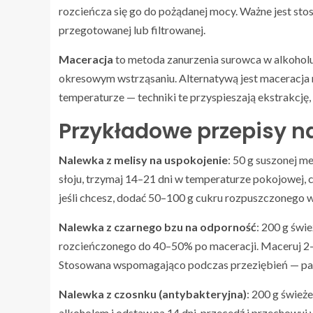
rozcieńcza się go do pożądanej mocy. Ważne jest st
przegotowanej lub filtrowanej.
Maceracja
to metoda zanurzenia surowca w alkoholu n
okresowym wstrząsaniu. Alternatywą jest maceracja 
temperaturze — techniki te przyspieszają ekstrakcję,
Przykładowe przepisy n
Nalewka z melisy na uspokojenie
: 50 g suszonej m
słoju, trzymaj 14–21 dni w temperaturze pokojowej, 
jeśli chcesz, dodać 50–100 g cukru rozpuszczonego w 
Nalewka z czarnego bzu na odporność
: 200 g świ
rozcieńczonego do 40–50% po maceracji. Maceruj 2–4
Stosowana wspomagająco podczas przeziębień — pami
Nalewka z czosnku (antybakteryjna)
: 200 g śwież
alkoholem i odstaw na 14 dni, przecedź i przechowu