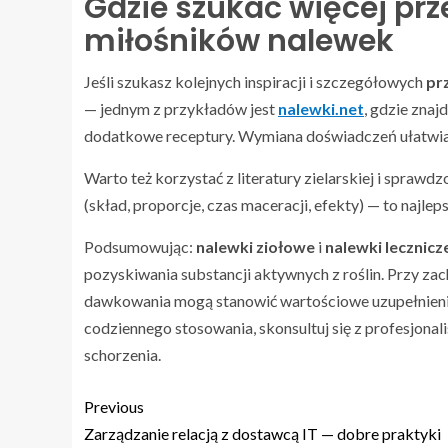
Gdzie szukać więcej prz
miłośników nalewek
Jeśli szukasz kolejnych inspiracji i szczegółowych
pr
— jednym z przykładów jest
nalewki.net
, gdzie zna
dodatkowe receptury. Wymiana doświadczeń ułatwia
Warto też korzystać z literatury zielarskiej i spra
(skład, proporcje, czas maceracji, efekty) — to najl
Podsumowując:
nalewki ziołowe
i
nalewki lecznicz
pozyskiwania substancji aktywnych z roślin. Przy z
dawkowania mogą stanowić wartościowe uzupełnieni
codziennego stosowania, skonsultuj się z profesjonali
schorzenia.
Previous
Zarządzanie relacją z dostawcą IT — dobre praktyki