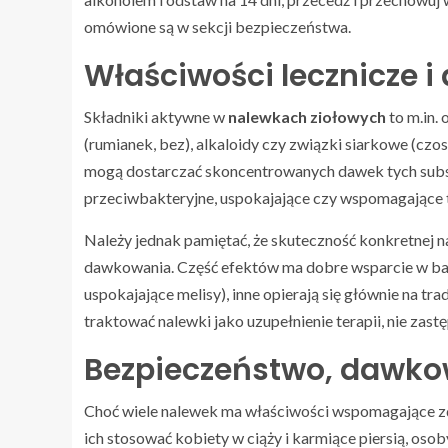
omówione są w sekcji bezpieczeństwa.
Właściwości lecznicze 
Składniki aktywne w
nalewkach ziołowych
to m.in. 
(rumianek, bez), alkaloidy czy związki siarkowe (czo
mogą dostarczać skoncentrowanych dawek tych substa
przeciwbakteryjne, uspokajające czy wspomagające t
Należy jednak pamiętać, że skuteczność konkretnej n
dawkowania. Część efektów ma dobre wsparcie w bad
uspokajające melisy), inne opierają się głównie na tr
traktować nalewki jako uzupełnienie terapii, nie zast
Bezpieczeństwo, dawko
Choć wiele nalewek ma właściwości wspomagające zd
ich stosować kobiety w ciąży i karmiące piersią, os