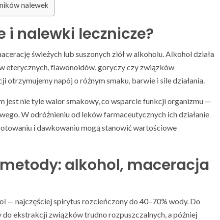
ośników nalewek
 i nalewki lecznicze?
cerację świeżych lub suszonych ziół w alkoholu. Alkohol działa
ów eterycznych, flawonoidów, goryczy czy związków
i otrzymujemy napój o różnym smaku, barwie i sile działania.
 jest nie tyle walor smakowy, co wsparcie funkcji organizmu —
wego. W odróżnieniu od leków farmaceutycznych ich działanie
zygotowaniu i dawkowaniu mogą stanowić wartościowe
 metody: alkohol, maceracja
ol — najczęściej spirytus rozcieńczony do 40–70% wody. Do
 do ekstrakcji związków trudno rozpuszczalnych, a później