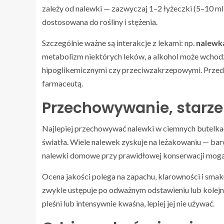
zależy od nalewki — zazwyczaj 1–2 łyżeczki (5–10 ml
dostosowana do rośliny i stężenia.
Szczególnie ważne są interakcje z lekami: np.
nalewk
metabolizm niektórych leków, a alkohol może wchodz
hipoglikemicznymi czy przeciwzakrzepowymi. Przed 
farmaceutą.
Przechowywanie, starzen
Najlepiej przechowywać nalewki w ciemnych butelkach
światła. Wiele nalewek zyskuje na leżakowaniu — barwa
nalewki domowe przy prawidłowej konserwacji mogą b
Ocena jakości polega na zapachu, klarowności i smak
zwykle ustępuje po odważnym odstawieniu lub kolejnym
pleśni lub intensywnie kwaśna, lepiej jej nie używać.