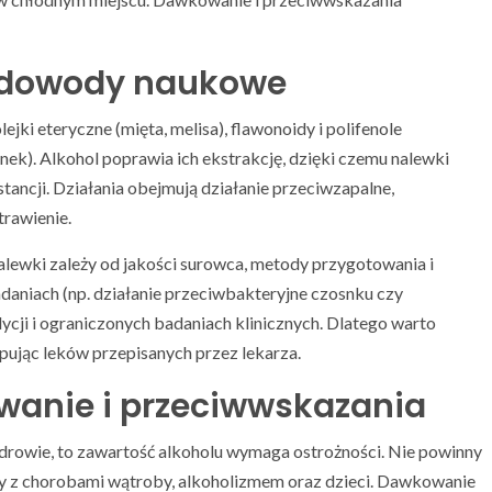
i dowody naukowe
olejki eteryczne (mięta, melisa), flawonoidy i polifenole
snek). Alkohol poprawia ich ekstrakcję, dzięki czemu nalewki
ncji. Działania obejmują działanie przeciwzapalne,
rawienie.
alewki zależy od jakości surowca, metody przygotowania i
aniach (np. działanie przeciwbakteryjne czosnku czy
adycji i ograniczonych badaniach klinicznych. Dlatego warto
ępując leków przepisanych przez lekarza.
wanie i przeciwwskazania
rowie, to zawartość alkoholu wymaga ostrożności. Nie powinny
oby z chorobami wątroby, alkoholizmem oraz dzieci. Dawkowanie