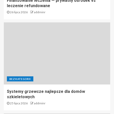
Finansowanie leczenia — prywatny ośrodek vs
leczenie refundowane
26 lipca 2026
addminr
BEZ KATEGORII
Systemy grzewcze najlepsze dla domów
szkieletowych
25 lipca 2026
addminr